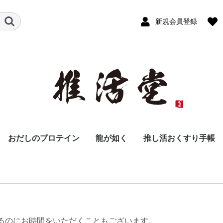
新規会員登録
おだしのプロテイン
龍が如く
推し活おくすり手帳
声優
その他
るのにお時間をいただくこともございます。